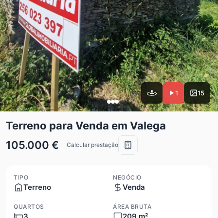
1
15
Terreno para Venda em Valega
105.000 €
Calcular prestação
TIPO
NEGÓCIO
Terreno
Venda
QUARTOS
ÁREA BRUTA
3
209 m²