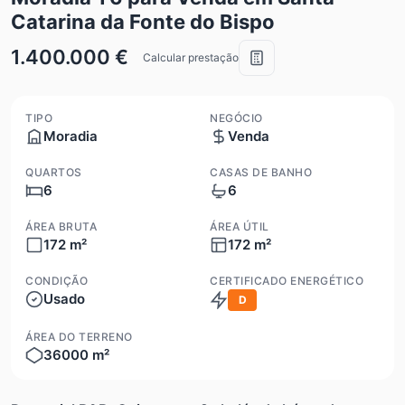
Catarina da Fonte do Bispo
1.400.000 €
Calcular prestação
TIPO
NEGÓCIO
Moradia
Venda
QUARTOS
CASAS DE BANHO
6
6
ÁREA BRUTA
ÁREA ÚTIL
172 m²
172 m²
CONDIÇÃO
CERTIFICADO ENERGÉTICO
Usado
D
ÁREA DO TERRENO
36000 m²