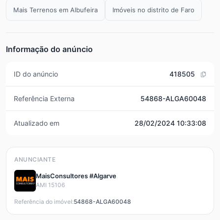
Mais Terrenos em Albufeira
Imóveis no distrito de Faro
Informação do anúncio
ID do anúncio
418505
Referência Externa
54868-ALGA60048
Atualizado em
28/02/2024 10:33:08
ANUNCIANTE
MaisConsultores #Algarve
AMI 15106
Referência do imóvel:
54868-ALGA60048