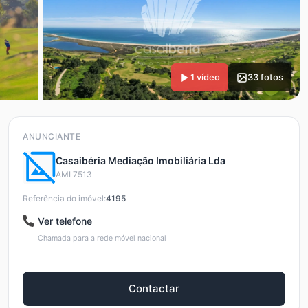
1 vídeo
33 fotos
ANUNCIANTE
Casaibéria Mediação Imobiliária Lda
AMI 7513
Referência do imóvel:
4195
Ver telefone
Chamada para a rede móvel nacional
Contactar