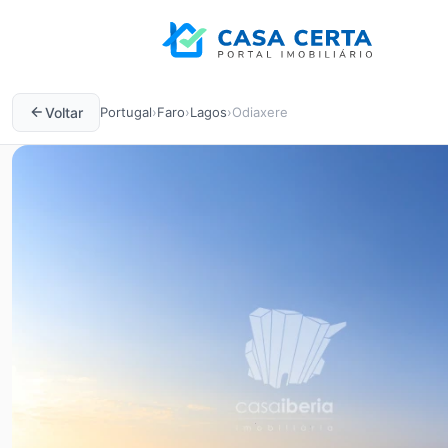
Voltar
Portugal
›
Faro
›
Lagos
›
Odiaxere