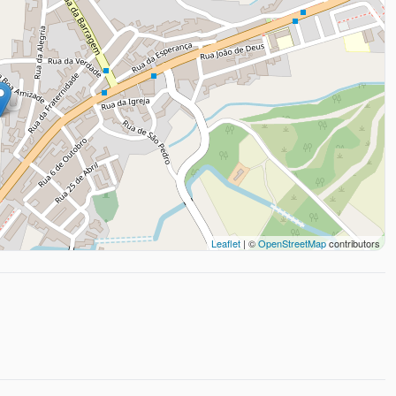
Leaflet
| ©
OpenStreetMap
contributors