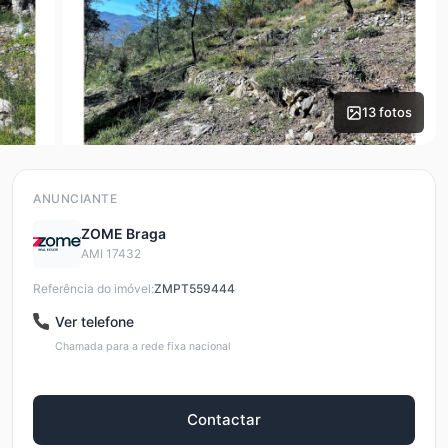
13 fotos
ANUNCIANTE
ZOME Braga
AMI 17432
Referência do imóvel:
ZMPT559444
Ver telefone
Chamada para a rede fixa nacional
Contactar