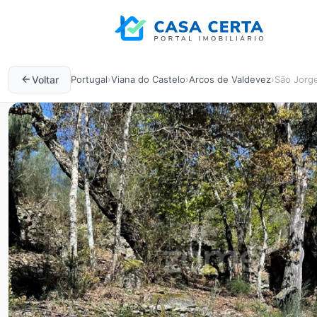
Voltar
Portugal
›
Viana do Castelo
›
Arcos de Valdevez
›
São Jorg