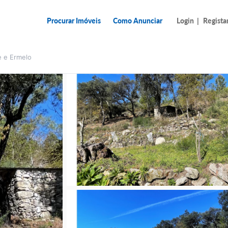
Procurar Imóveis
Como Anunciar
Login
|
Regista
e e Ermelo