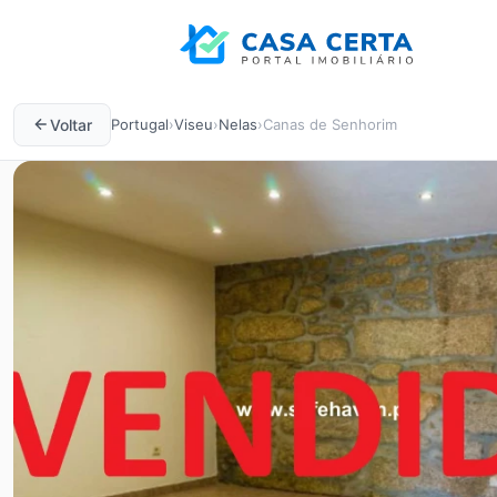
Voltar
Portugal
›
Viseu
›
Nelas
›
Canas de Senhorim