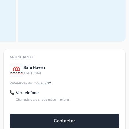
ANUNCIANTE
Safe Haven
AMI 13844
Referência do imóvel:
332
Ver telefone
Chamada para a rede móvel nacional
Contactar