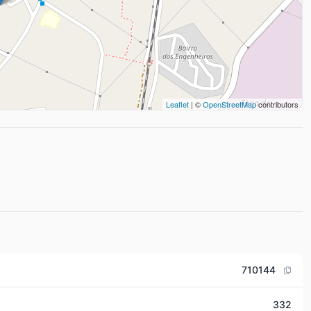
Leaflet
| ©
OpenStreetMap
contributors
710144
332