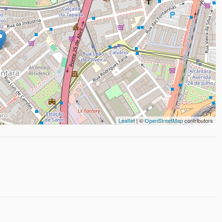
Leaflet
| ©
OpenStreetMap
contributors