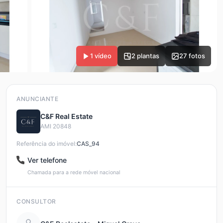
1 vídeo
2 plantas
27 fotos
ANUNCIANTE
C&F Real Estate
AMI 20848
Referência do imóvel:
CAS_94
Ver telefone
Chamada para a rede móvel nacional
CONSULTOR