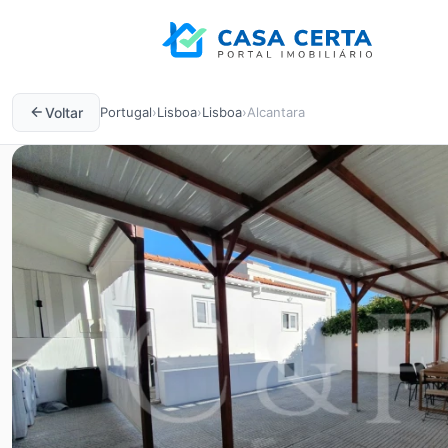
Voltar
Portugal
›
Lisboa
›
Lisboa
›
Alcantara