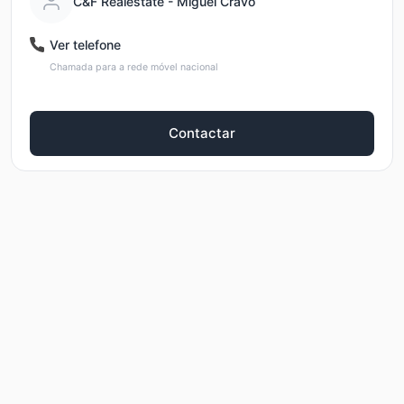
C&F Realestate - Miguel Cravo
Ver telefone
Chamada para a rede móvel nacional
Contactar