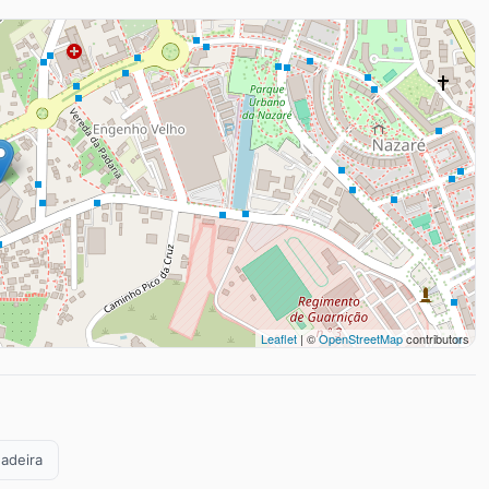
Leaflet
| ©
OpenStreetMap
contributors
Madeira