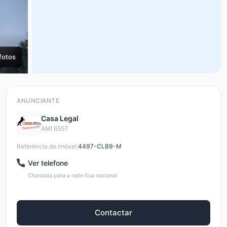
fotos
ANUNCIANTE
Casa Legal
AMI 6557
Referência do imóvel:
4497-CLB9-M
Ver telefone
Chamada para a rede fixa nacional
Contactar