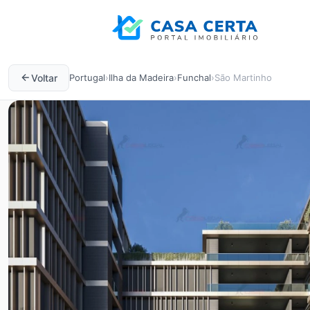
Voltar
Portugal
›
Ilha da Madeira
›
Funchal
›
São Martinho