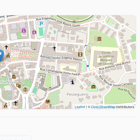
Leaflet
| ©
OpenStreetMap
contributors