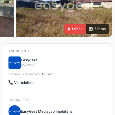
1 vídeo
15 fotos
ANUNCIANTE
Easygest
AMI 8989
Referência do imóvel:
EA93269
Ver telefone
CONSULTOR
EasyGest Mediação Imobiliária