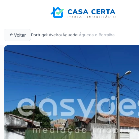
Voltar
Portugal
›
Aveiro
›
Águeda
›
Águeda e Borralha