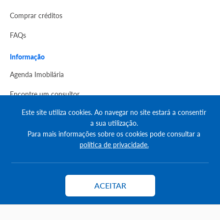
Comprar créditos
FAQs
Informação
Agenda Imobilária
Encontre um consultor
Este site utiliza cookies. Ao navegar no site estará a consentir
Simulador de Crédito
a sua utilização.
Pesquisa Certificados SCE
Para mais informações sobre os cookies pode consultar a
política de privacidade.
Redes sociais
ACEITAR
Contactar
© Copyright 2023 | CASACERTA. All rights reserved