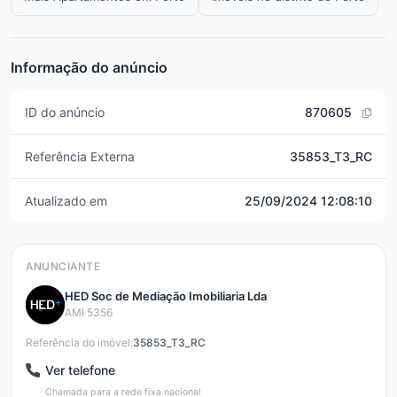
Informação do anúncio
ID do anúncio
870605
Referência Externa
35853_T3_RC
Atualizado em
25/09/2024 12:08:10
ANUNCIANTE
HED Soc de Mediação Imobiliaria Lda
AMI 5356
Referência do imóvel:
35853_T3_RC
Ver telefone
Chamada para a rede fixa nacional