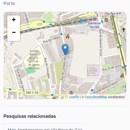
Porto
+
−
Leaflet
| ©
OpenStreetMap
contributors
Pesquisas relacionadas
Mais Apartamentos em Vila Nova de Gaia