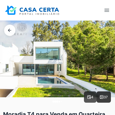
4
37
Moradia T4 para Venda em Quarteira