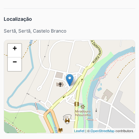
Localização
Sertã, Sertã, Castelo Branco
+
−
Leaflet
| ©
OpenStreetMap
contributors