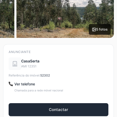
5 fotos
ANUNCIANTE
CasaSerta
AMI 12351
Referência do imóvel:
52302
Ver telefone
Chamada para a rede móvel nacional
Contactar