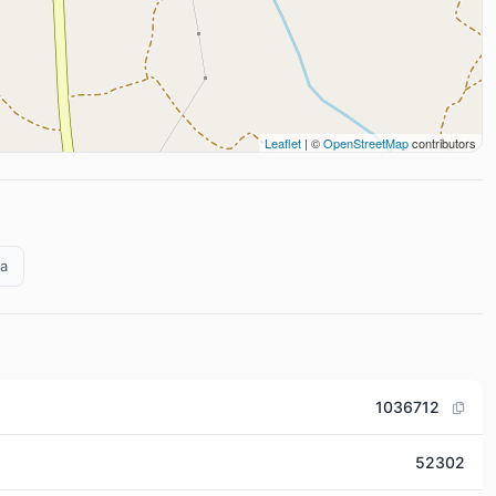
Leaflet
| ©
OpenStreetMap
contributors
ia
1036712
52302