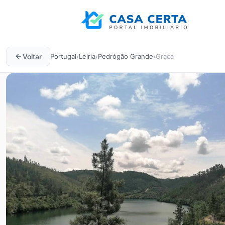
Voltar
Portugal
›
Leiria
›
Pedrógão Grande
›
Graça