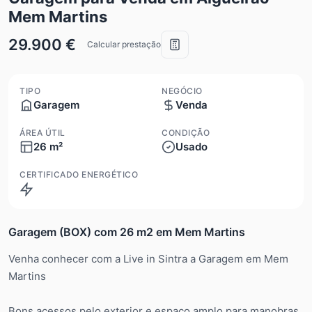
Mem Martins
29.900 €
Calcular prestação
TIPO
NEGÓCIO
Garagem
Venda
ÁREA ÚTIL
CONDIÇÃO
26 m²
Usado
CERTIFICADO ENERGÉTICO
Isento
Garagem (BOX) com 26 m2 em Mem Martins
Venha conhecer com a Live in Sintra a Garagem em Mem
Martins
Bons acessos pelo exterior e espaço amplo para manobras.