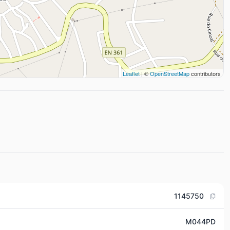
Leaflet
| ©
OpenStreetMap
contributors
1145750
M044PD