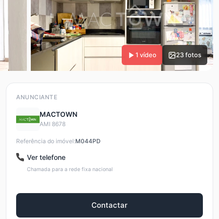
1 vídeo
23 fotos
ANUNCIANTE
MACTOWN
AMI 8678
Referência do imóvel:
M044PD
Ver telefone
Chamada para a rede fixa nacional
Contactar