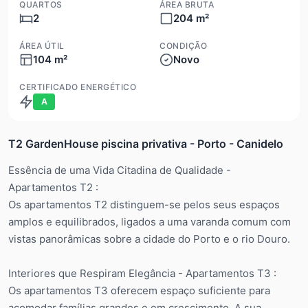
QUARTOS
ÁREA BRUTA
2
204 m²
ÁREA ÚTIL
CONDIÇÃO
104 m²
Novo
CERTIFICADO ENERGÉTICO
A
T2 GardenHouse piscina privativa - Porto - Canidelo
Essência de uma Vida Citadina de Qualidade -
Apartamentos T2 :
Os apartamentos T2 distinguem-se pelos seus espaços
amplos e equilibrados, ligados a uma varanda comum com
vistas panorâmicas sobre a cidade do Porto e o rio Douro.
Interiores que Respiram Elegância - Apartamentos T3 :
Os apartamentos T3 oferecem espaço suficiente para
acomodar famílias grandes e em crescimento. A sua