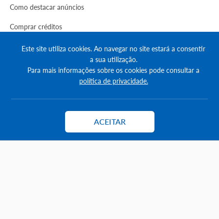
Como destacar anúncios
Comprar créditos
FAQs
Este site utiliza cookies. Ao navegar no site estará a consentir
a sua utilização.
Informação
Para mais informações sobre os cookies pode consultar a
política de privacidade.
Agenda Imobilária
Encontre um consultor
ACEITAR
Contactar
Simulador de Crédito
Pesquisa Certificados SCE
Redes sociais