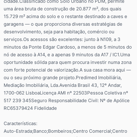
cidade.Classificado como Solo Urbano no PDM, permite
uma área bruta de construção de 20.877 m², dos quais
15.729 m² acima do solo e o restante destinado a caves e
garagens — o que proporciona diversas estratégias de
desenvolvimento, seja para habitação, comércio ou
serviços.Os acessos são excelentes: junto à N109, a 3
minutos da Ponte Edgar Cardoso, a menos de 5 minutos do
nó de acesso à A14, e a apenas 9 minutos da A17 / IC1.Uma
oportunidade sólida para quem procura investir numa zona
com forte potencial de valorização.A sua casa mora aqui —
ou o seu próximo grande projeto.Predimed Imobiliária,
Mediação Imobiliária, Lda.Avenida Brasil 43, 12º Andar,
1700-062 LisboaLicença AMI nº 22503Pessoa Coletiva nº
517 239 345Seguro Responsabilidade Civil: Nº de Apólice
RC65379424 Fidelidade
Características:
Auto-Estrada;Banco;Bombeiros;Centro Comercial;Centro