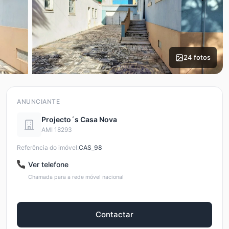
24 fotos
ANUNCIANTE
Projecto´s Casa Nova
AMI 18293
Referência do imóvel:
CAS_98
Ver telefone
Chamada para a rede móvel nacional
Contactar