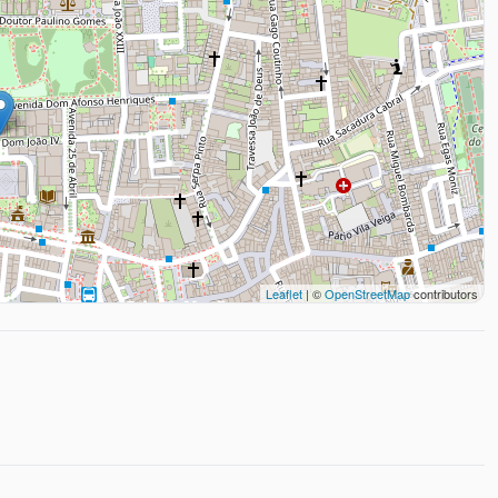
Leaflet
| ©
OpenStreetMap
contributors