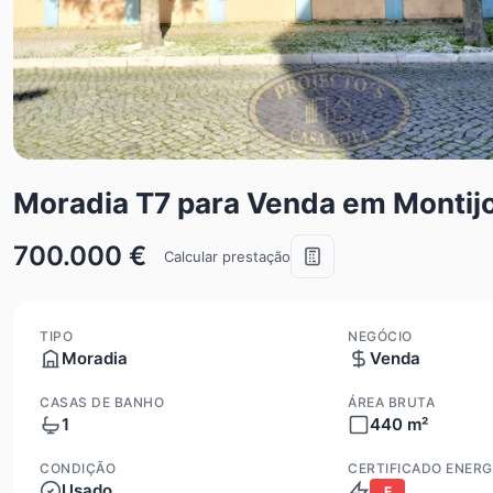
Moradia T7 para Venda em Montijo
700.000 €
Calcular prestação
TIPO
NEGÓCIO
Moradia
Venda
CASAS DE BANHO
ÁREA BRUTA
1
440 m²
CONDIÇÃO
CERTIFICADO ENERG
Usado
E