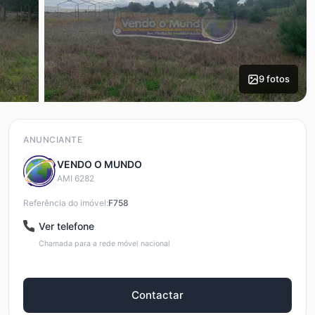
9 fotos
ANUNCIANTE
VENDO O MUNDO
AMI 6282
Referência do imóvel:
F758
Ver telefone
Chamada para a rede móvel nacional
Contactar