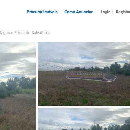
Procurar Imóveis
Como Anunciar
Login
|
Regista
Magos e Foros de Salvaterra