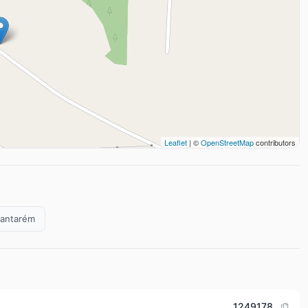
Leaflet
| ©
OpenStreetMap
contributors
Santarém
1249178