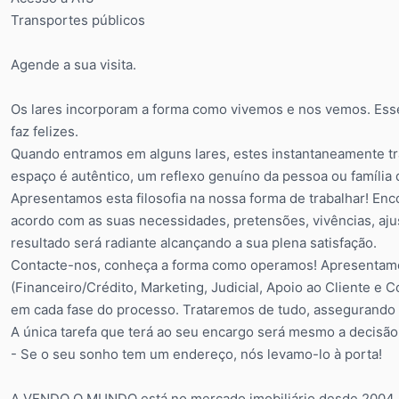
Transportes públicos
Agende a sua visita.
Os lares incorporam a forma como vivemos e nos vemos. Es
faz felizes.
Quando entramos em alguns lares, estes instantaneamente t
espaço é autêntico, um reflexo genuíno da pessoa ou família q
Apresentamos esta filosofia na nossa forma de trabalhar! Enc
acordo com as suas necessidades, pretensões, vivências, aj
resultado será radiante alcançando a sua plena satisfação.
Contacte-nos, conheça a forma como operamos! Apresentam
(Financeiro/Crédito, Marketing, Judicial, Apoio ao Cliente e 
em cada fase do processo. Trataremos de tudo, assegurando a
A única tarefa que terá ao seu encargo será mesmo a decisão
- Se o seu sonho tem um endereço, nós levamo-lo à porta!
A VENDO O MUNDO está no mercado imobiliário desde 2004, a