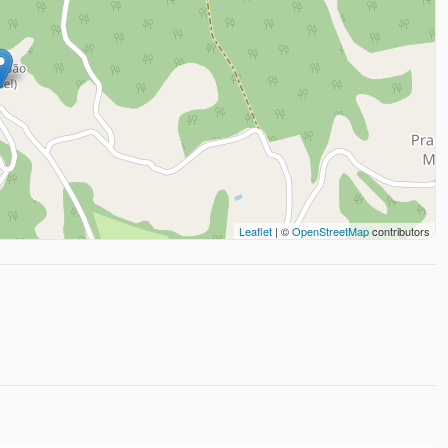
Leaflet
| ©
OpenStreetMap
contributors