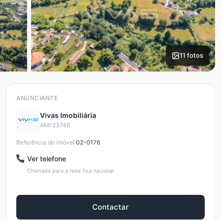
11 fotos
ANUNCIANTE
Vivas Imobiliária
AMI 23746
Referência do imóvel:
02-0176
Ver telefone
Chamada para a rede fixa nacional
Contactar