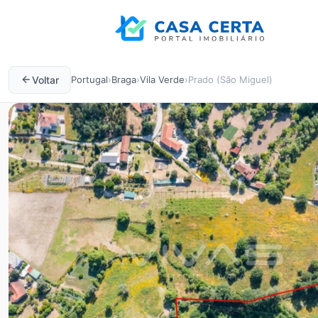
Voltar
Portugal
›
Braga
›
Vila Verde
›
Prado (São Miguel)