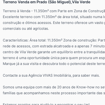
Terreno Venda em Prado (São Miguel),Vila Verde
Terreno à Venda - 11.350m² com Parte em Zona de Construção
Excelente terreno com 11.350m² de área total, situado numa l
construção e ótimos acessos. Este terreno oferece um vasto po
comerciais ou até agrícolas.
Características: Área total: 11.350m² Zona de construção: Pa
rede de acessos, com estrada alcatroada e a apenas 7 minutos
centro de Vila Verde garante um equilíbrio entre a tranquilid
terreno é uma oportunidade única para quem procura um espaç
Marque já a sua visita e descubra todo o potencial deste terr
Contacte a sua Agência VIVAS Imobiliária, para saber mais.
Somos uma equipa com mais de 20 anos de Know-how no set
famílias que acompanhamos neste processo importante das s
Estamos prontos para ajudá-lo a encontrar o seu lar!