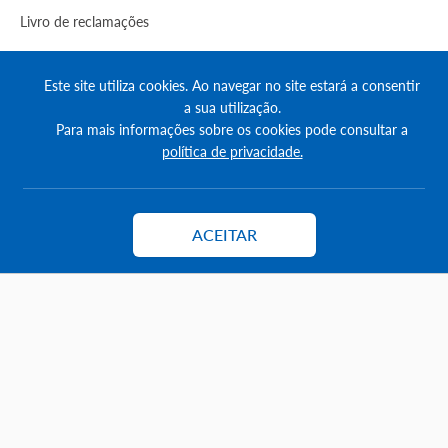
Livro de reclamações
Politica de Privacidade
Este site utiliza cookies. Ao navegar no site estará a consentir
Termos & Condições do portal
a sua utilização.
Para mais informações sobre os cookies pode consultar a
Apoio ao cliente
política de privacidade.
Exportar para o casacerta
Como anunciar
ACEITAR
Contactar
Créditos
Como destacar anúncios
Comprar créditos
FAQs
Informação