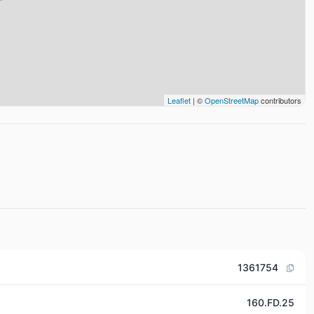
Leaflet
| ©
OpenStreetMap
contributors
1361754
160.FD.25