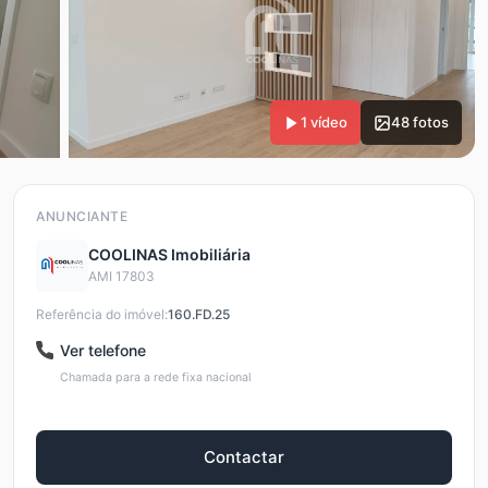
1 vídeo
48 fotos
ANUNCIANTE
COOLINAS Imobiliária
AMI 17803
Referência do imóvel:
160.FD.25
Ver telefone
Chamada para a rede fixa nacional
Contactar