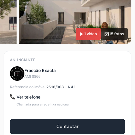
1 vídeo
15 fotos
ANUNCIANTE
Fracção Exacta
AMI 8866
Referência do imóvel:
25.16/008 - A 4.1
Ver telefone
Chamada para a rede fixa nacional
Contactar