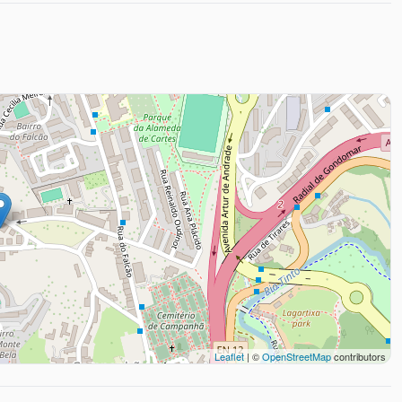
Leaflet
| ©
OpenStreetMap
contributors