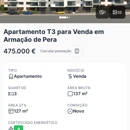
1
32
Apartamento T3 para Venda em
Armação de Pera
475.000 €
Calcular prestação
TIPO
NEGÓCIO
Apartamento
Venda
QUARTOS
ÁREA BRUTA
3
137 m²
ÁREA ÚTIL
CONDIÇÃO
127 m²
Novo
CERTIFICADO ENERGÉTICO
A