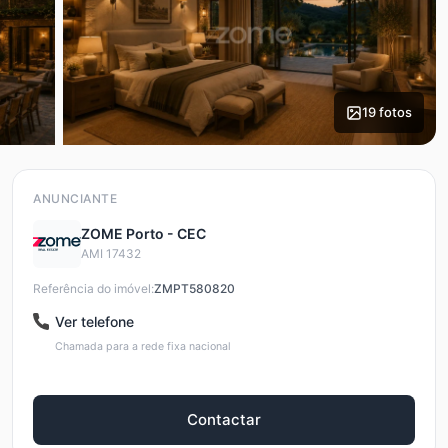
19 fotos
ANUNCIANTE
ZOME Porto - CEC
AMI 17432
Referência do imóvel:
ZMPT580820
Ver telefone
Chamada para a rede fixa nacional
Contactar