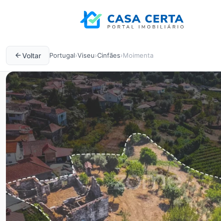
Voltar
Portugal
›
Viseu
›
Cinfães
›
Moimenta