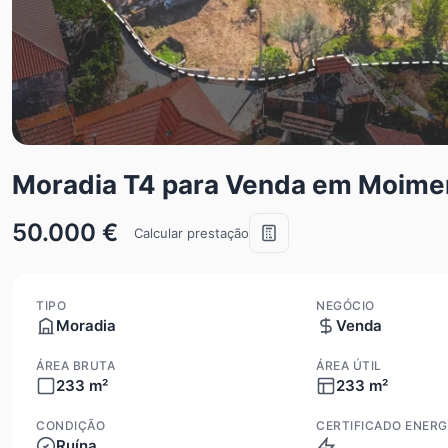
Moradia T4 para Venda em Moime
50.000 €
Calcular prestação
TIPO
NEGÓCIO
Moradia
Venda
ÁREA BRUTA
ÁREA ÚTIL
233 m²
233 m²
CONDIÇÃO
CERTIFICADO ENERG
Ruína
Isento