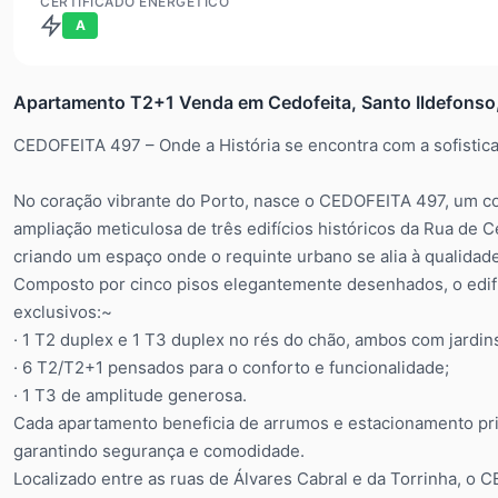
CERTIFICADO ENERGÉTICO
A
Apartamento T2+1 Venda em Cedofeita, Santo Ildefonso, S
CEDOFEITA 497 – Onde a História se encontra com a sofisti
No coração vibrante do Porto, nasce o CEDOFEITA 497, um con
ampliação meticulosa de três edifícios históricos da Rua de
criando um espaço onde o requinte urbano se alia à qualidade
Composto por cinco pisos elegantemente desenhados, o edif
exclusivos:~
· 1 T2 duplex e 1 T3 duplex no rés do chão, ambos com jardins
· 6 T2/T2+1 pensados para o conforto e funcionalidade;
· 1 T3 de amplitude generosa.
Cada apartamento beneficia de arrumos e estacionamento pri
garantindo segurança e comodidade.
Localizado entre as ruas de Álvares Cabral e da Torrinha, o