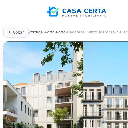
Voltar
Portugal
›
Porto
›
Porto
›
Cedofeita, Santo Ildefonso, Sé, Mi