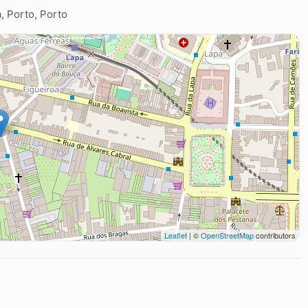
a, Porto, Porto
Leaflet
| ©
OpenStreetMap
contributors