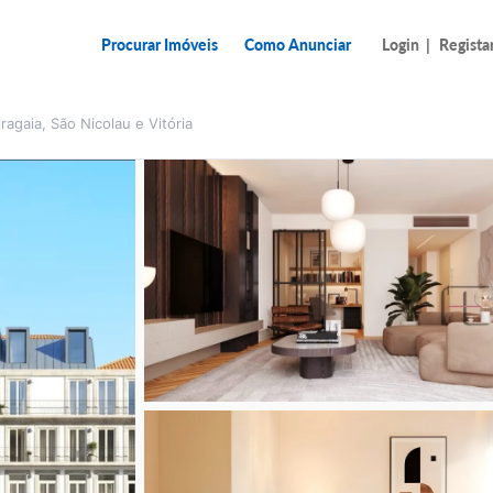
Procurar Imóveis
Como Anunciar
Login
|
Regista
ragaia, São Nicolau e Vitória