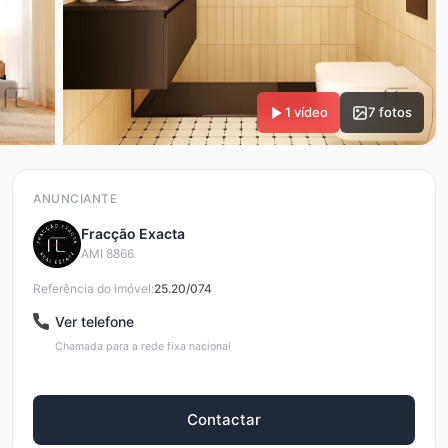
1 vídeo
7 fotos
ANUNCIANTE
Fracção Exacta
AMI 8866
Referência do imóvel:
25.20/074
Ver telefone
Chamada para a rede fixa nacional
Contactar