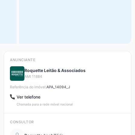
ANUNCIANTE
Roquette Leitão & Associados
AMI 11884
Referência do imóvel:
APA_14094_J
Ver telefone
Chamada para a rede móvel nacional
CONSULTOR