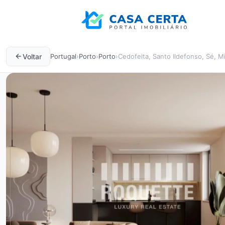
Voltar
Portugal
›
Porto
›
Porto
›
Cedofeita, Santo Ildefonso, Sé, Mi