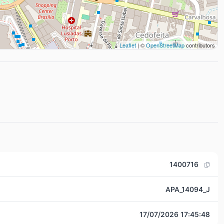
Leaflet
| ©
OpenStreetMap
contributors
1400716
APA_14094_J
17/07/2026 17:45:48