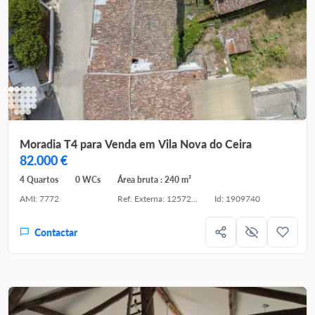
Moradia T4 para Venda em Vila Nova do Ceira
82.000 €
4 Quartos
0 WCs
Área bruta : 240 m²
AMI: 7772
Ref. Externa: 125721167-16
Id: 1909740
Contactar