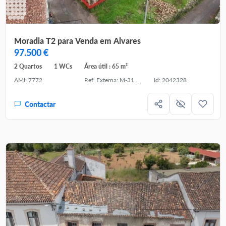
Moradia T2 para Venda em Alvares
97.500 €
2 Quartos
1 WCs
Área útil : 65 m²
AMI: 7772
Ref. Externa: M-31410
Id: 2042328
Contactar