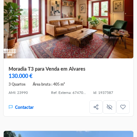
Moradia T3 para Venda em Alvares
130.000 €
3 Quartos
Área bruta : 405 m²
AMI: 23990
Ref. Externa: 67470-TEAM60905
Id: 1937587
Contactar