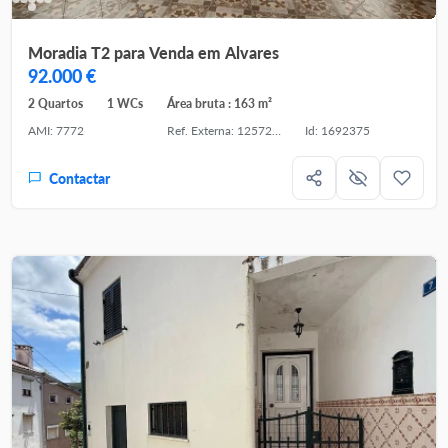
Moradia T2 para Venda em Alvares
92.000 €
2 Quartos
1 WCs
Área bruta : 163 m²
AMI: 7772
Ref. Externa: 125721211-20
Id: 1692375
Contactar