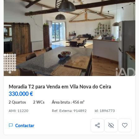
Moradia T2 para Venda em Vila Nova do Ceira
330.000 €
2 Quartos
2 WCs
Área bruta : 456 m²
AMI: 11220
Ref. Externa: 914892
Id: 1896773
Contactar