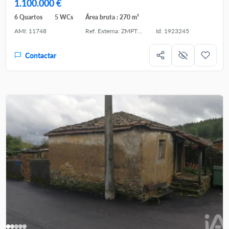
1.100.000 €
6 Quartos
5 WCs
Área bruta : 270 m²
AMI: 11748
Ref. Externa: ZMPT589564
Id: 1923245
Contactar