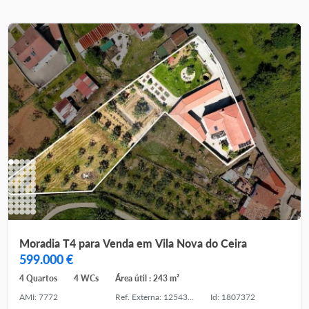
Moradia T4 para Venda em Vila Nova do Ceira
599.000 €
4 Quartos
4 WCs
Área útil : 243 m²
AMI: 7772
Ref. Externa: 125431028-72
Id: 1807372