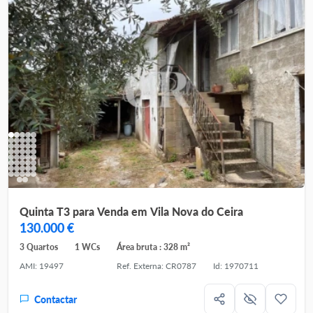
Quinta T3 para Venda em Vila Nova do Ceira
130.000 €
3 Quartos
1 WCs
Área bruta : 328 m²
AMI: 19497
Ref. Externa: CR0787
Id: 1970711
Contactar