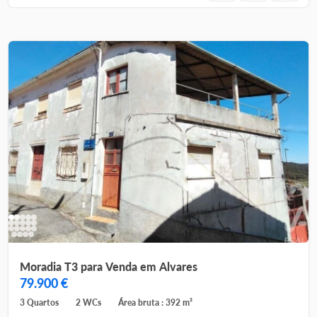
Moradia T3 para Venda em Alvares
79.900 €
3 Quartos
2 WCs
Área bruta : 392 m²