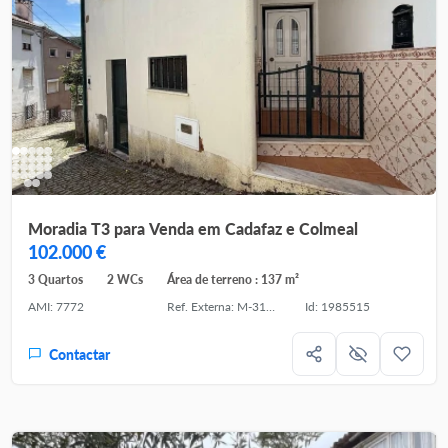
Moradia T3 para Venda em Cadafaz e Colmeal
102.000 €
3 Quartos
2 WCs
Área de terreno : 137 m²
AMI: 7772
Ref. Externa: M-31195
Id: 1985515
Contactar