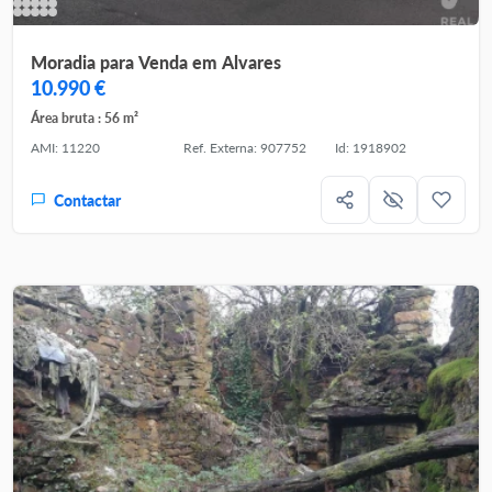
Moradia para Venda em Alvares
10.990 €
Área bruta : 56 m²
AMI: 11220
Ref. Externa: 907752
Id: 1918902
Contactar