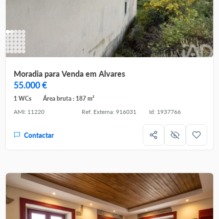
Moradia para Venda em Alvares
55.000 €
1 WCs
Área bruta : 187 m²
AMI: 11220
Ref. Externa: 916031
Id: 1937766
Contactar