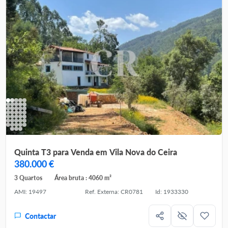
Quinta T3 para Venda em Vila Nova do Ceira
380.000 €
3 Quartos
Área bruta : 4060 m²
AMI: 19497
Ref. Externa: CR0781
Id: 1933330
Contactar