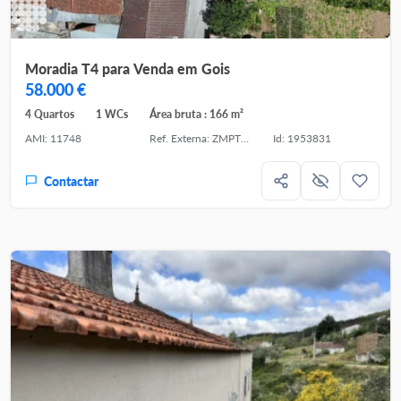
Moradia T4 para Venda em Gois
58.000 €
4 Quartos
1 WCs
Área bruta : 166 m²
AMI: 11748
Ref. Externa: ZMPT590088
Id: 1953831
Contactar