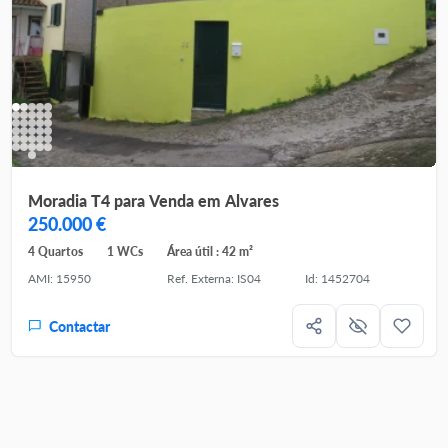
Moradia T4 para Venda em Alvares
250.000 €
4 Quartos
1 WCs
Área útil : 42 m²
AMI: 15950
Ref. Externa: IS04
Id: 1452704
Contactar