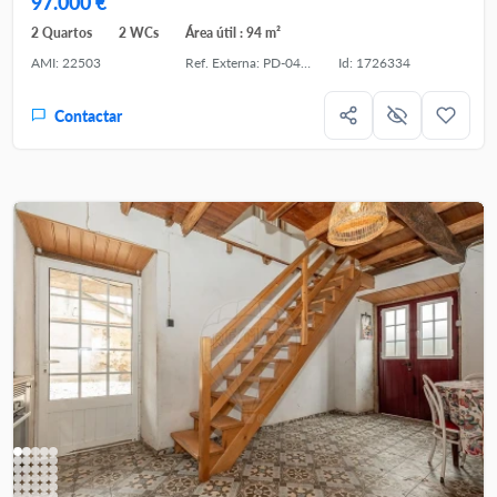
97.000 €
2 Quartos
2 WCs
Área útil : 94 m²
AMI: 22503
Ref. Externa: PD-047534
Id: 1726334
Contactar