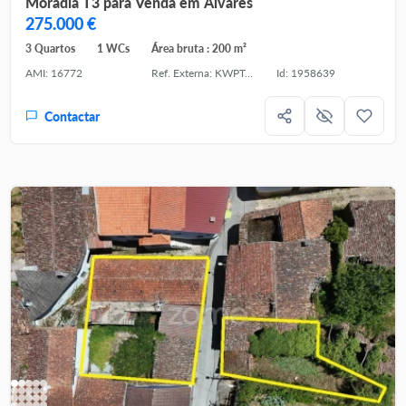
Moradia T3 para Venda em Alvares
275.000 €
3 Quartos
1 WCs
Área bruta : 200 m²
AMI: 16772
Ref. Externa: KWPT-034821
Id: 1958639
Contactar