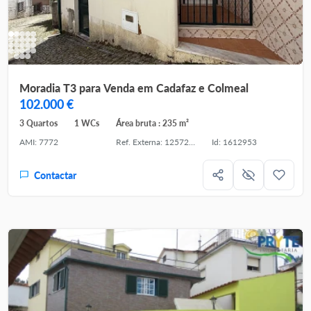
Moradia T3 para Venda em Cadafaz e Colmeal
102.000 €
3 Quartos
1 WCs
Área bruta : 235 m²
AMI: 7772
Ref. Externa: 125721167-14
Id: 1612953
Contactar