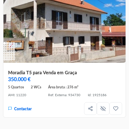
Moradia T5 para Venda em Graça
350.000 €
5 Quartos
2 WCs
Área bruta : 276 m²
AMI: 11220
Ref. Externa: 934730
Id: 1925186
Contactar