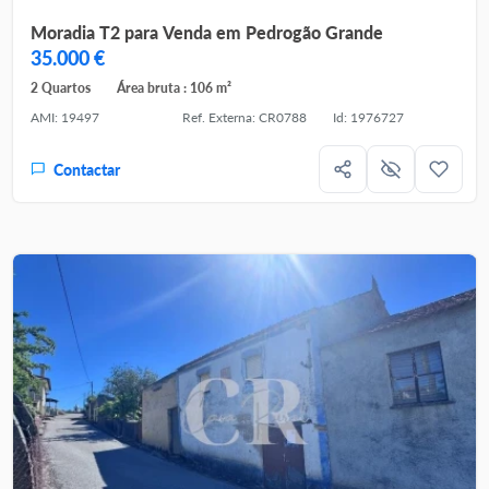
Moradia T2 para Venda em Pedrogão Grande
35.000 €
2 Quartos
Área bruta : 106 m²
AMI: 19497
Ref. Externa: CR0788
Id: 1976727
Contactar