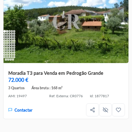
Moradia T3 para Venda em Pedrogão Grande
72.000 €
3 Quartos
Área bruta : 168 m²
AMI: 19497
Ref. Externa: CR0776
Id: 1877817
Contactar