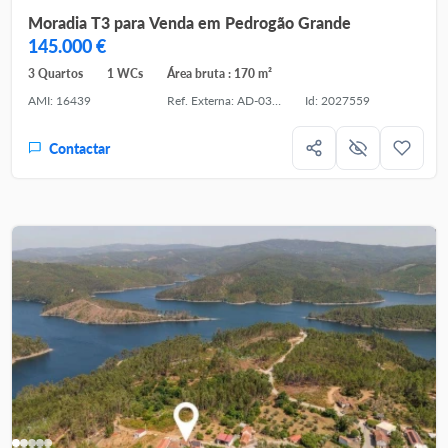
Moradia T3 para Venda em Pedrogão Grande
145.000 €
3 Quartos
1 WCs
Área bruta : 170 m²
AMI: 16439
Ref. Externa: AD-03926
Id: 2027559
Contactar