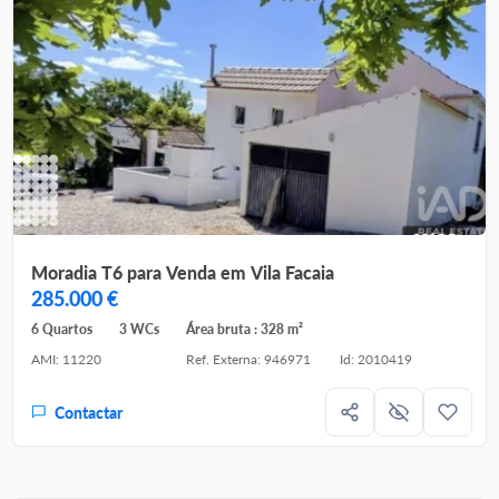
Moradia T6 para Venda em Vila Facaia
285.000 €
6 Quartos
3 WCs
Área bruta : 328 m²
AMI: 11220
Ref. Externa: 946971
Id: 2010419
Contactar