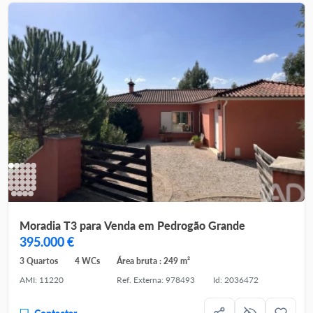
Moradia T3 para Venda em Pedrogão Grande
395.000 €
3 Quartos
4 WCs
Área bruta : 249 m²
AMI: 11220
Ref. Externa: 978493
Id: 2036472