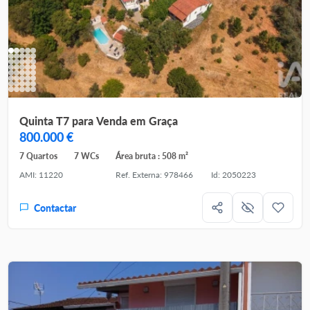
Quinta T7 para Venda em Graça
800.000 €
7 Quartos
7 WCs
Área bruta : 508 m²
AMI: 11220
Ref. Externa: 978466
Id: 2050223
Contactar