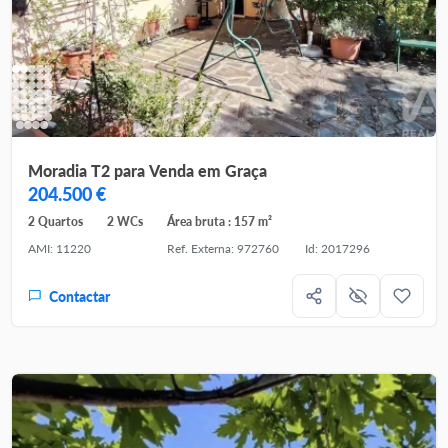
Moradia T2 para Venda em Graça
204.500 €
2 Quartos
2 WCs
Área bruta : 157 m²
AMI: 11220
Ref. Externa: 972760
Id: 2017296
Contactar