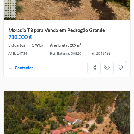
Moradia T3 para Venda em Pedrogão Grande
230.000 €
3 Quartos
1 WCs
Área bruta : 209 m²
AMI: 14734
Ref. Externa: 00820
Id: 2051966
Contactar