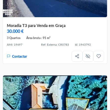
Moradia T3 para Venda em Graça
30.000 €
3 Quartos
Área bruta : 91 m²
AMI: 19497
Ref. Externa: CR0783
Id: 1943792
Contactar