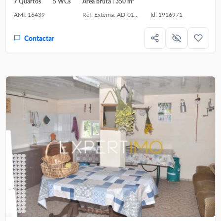
7 Quartos
5 WCs
Área bruta : 350 m²
AMI: 16439
Ref. Externa: AD-01826
Id: 1916971
Contactar