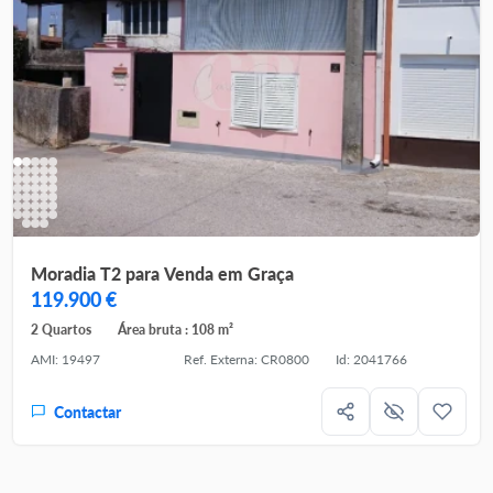
Moradia T2 para Venda em Graça
119.900 €
2 Quartos
Área bruta : 108 m²
AMI: 19497
Ref. Externa: CR0800
Id: 2041766
Contactar