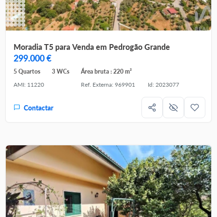
Moradia T5 para Venda em Pedrogão Grande
299.000 €
5 Quartos
3 WCs
Área bruta : 220 m²
AMI: 11220
Ref. Externa: 969901
Id: 2023077
Contactar