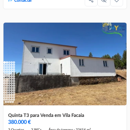
Contactar
Quinta T3 para Venda em Vila Facaia
380.000 €
3 Quartos
2 WCs
Área de terreno : 33656 m²