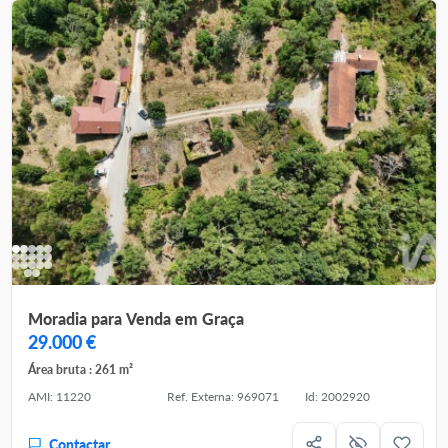
Moradia para Venda em Graça
29.000 €
Área bruta : 261 m²
AMI: 11220
Ref. Externa: 969071
Id: 2002920
Contactar