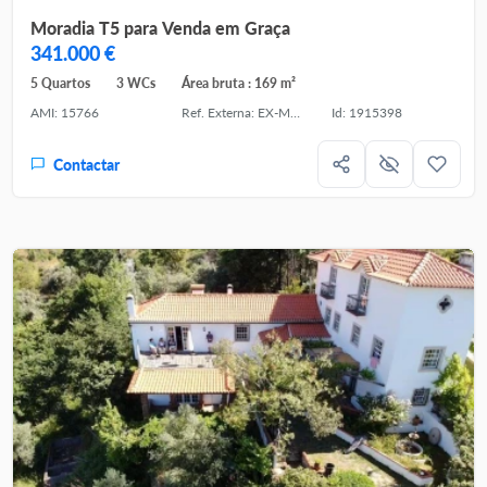
Moradia T5 para Venda em Graça
341.000 €
5 Quartos
3 WCs
Área bruta : 169 m²
AMI: 15766
Ref. Externa: EX-MOR_2950_SQUI
Id: 1915398
Contactar