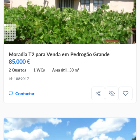
Moradia T2 para Venda em Pedrogão Grande
85.000 €
2 Quartos
1 WCs
Área útil : 50 m²
Id: 1889017
Contactar