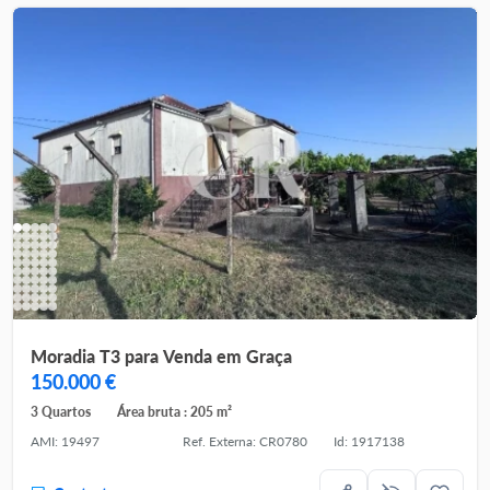
Moradia T3 para Venda em Graça
150.000 €
3 Quartos
Área bruta : 205 m²
AMI: 19497
Ref. Externa: CR0780
Id: 1917138