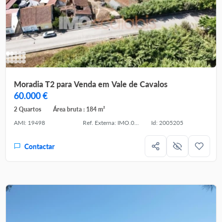
Moradia T2 para Venda em Vale de Cavalos
60.000 €
2 Quartos
Área bruta : 184 m²
AMI: 19498
Ref. Externa: IMO.010.119
Id: 2005205
Contactar