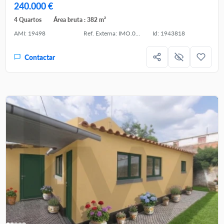
240.000 €
4 Quartos
Área bruta : 382 m²
AMI: 19498
Ref. Externa: IMO.003.134
Id: 1943818
Contactar