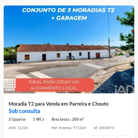
Moradia T2 para Venda em Parreira e Chouto
Sob consulta
2 Quartos
1 WCs
Área bruta : 200 m²
AMI: 11220
Ref. Externa: 971263
Id: 2002873