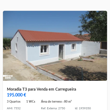
Moradia T3 para Venda em Carregueira
195.000 €
3 Quartos
1 WCs
Área de terreno : 80 m²
AMI: 7552
Ref. Externa: 2750
Id: 1959350