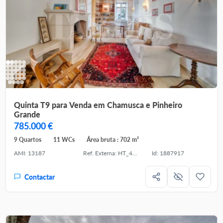
Quinta T9 para Venda em Chamusca e Pinheiro
Grande
785.000 €
9 Quartos
11 WCs
Área bruta : 702 m²
AMI: 13187
Ref. Externa: HT_41028
Id: 1887917
Contactar