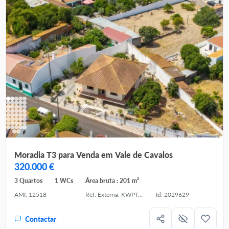
Moradia T3 para Venda em Vale de Cavalos
320.000 €
3 Quartos
1 WCs
Área bruta : 201 m²
AMI: 12518
Ref. Externa: KWPT-035529
Id: 2029629
Contactar