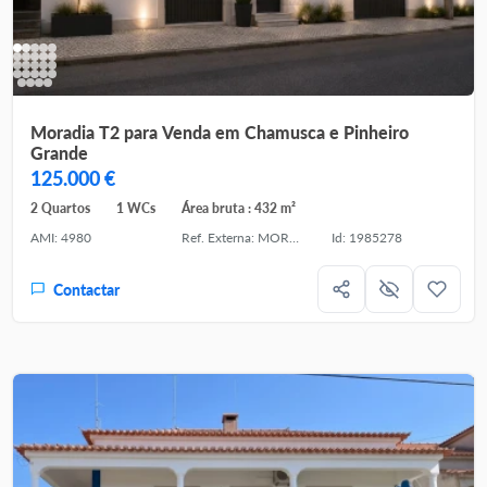
Moradia T2 para Venda em Chamusca e Pinheiro
Grande
125.000 €
2 Quartos
1 WCs
Área bruta : 432 m²
AMI: 4980
Ref. Externa: MOR4482
Id: 1985278
Contactar