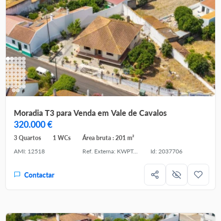
Moradia T3 para Venda em Vale de Cavalos
320.000 €
3 Quartos
1 WCs
Área bruta : 201 m²
AMI: 12518
Ref. Externa: KWPT-035529
Id: 2037706
Contactar