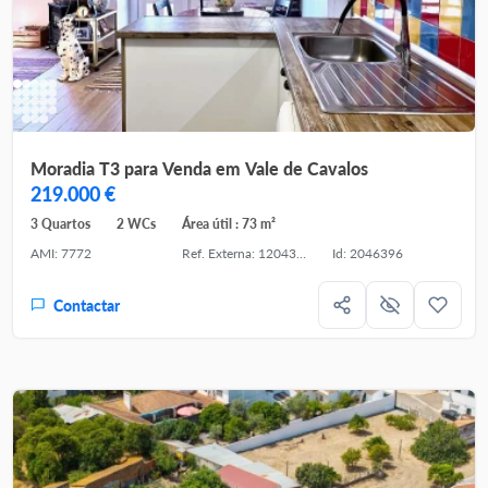
Moradia T3 para Venda em Vale de Cavalos
219.000 €
3 Quartos
2 WCs
Área útil : 73 m²
AMI: 7772
Ref. Externa: 120431582-15
Id: 2046396
Contactar