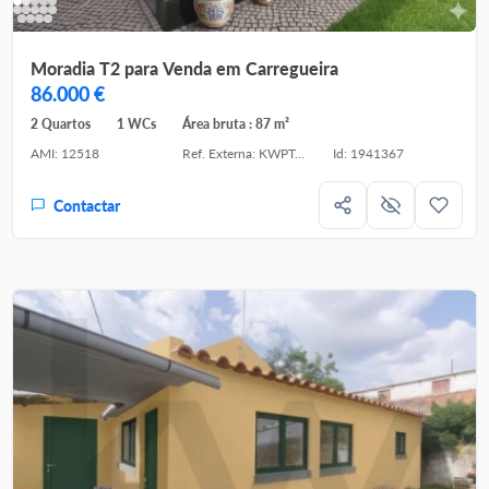
Moradia T2 para Venda em Carregueira
86.000 €
2 Quartos
1 WCs
Área bruta : 87 m²
AMI: 12518
Ref. Externa: KWPT-032259
Id: 1941367
Contactar