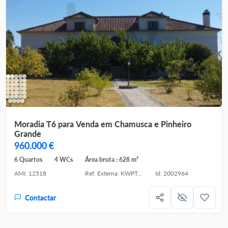
Moradia T6 para Venda em Chamusca e Pinheiro
Grande
960.000 €
6 Quartos
4 WCs
Área bruta : 628 m²
AMI: 12518
Ref. Externa: KWPT-035464
Id: 2002964
Contactar