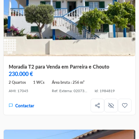
Moradia T2 para Venda em Parreira e Chouto
230.000 €
2 Quartos
1 WCs
Área bruta : 256 m²
AMI: 17045
Ref. Externa: 02073-26
Id: 1984819
Contactar