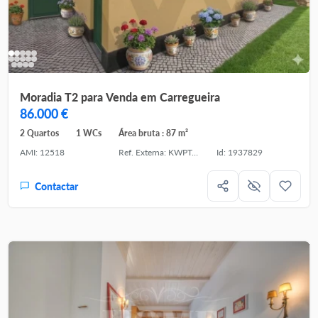
Moradia T2 para Venda em Carregueira
86.000 €
2 Quartos
1 WCs
Área bruta : 87 m²
AMI: 12518
Ref. Externa: KWPT-032259
Id: 1937829
Contactar