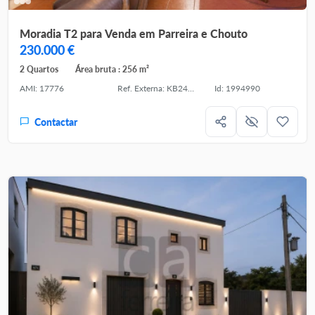
Moradia T2 para Venda em Parreira e Chouto
230.000 €
2 Quartos
Área bruta : 256 m²
AMI: 17776
Ref. Externa: KB243/24
Id: 1994990
Contactar