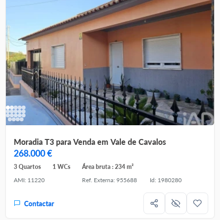
Moradia T3 para Venda em Vale de Cavalos
268.000 €
3 Quartos
1 WCs
Área bruta : 234 m²
AMI: 11220
Ref. Externa: 955688
Id: 1980280
Contactar