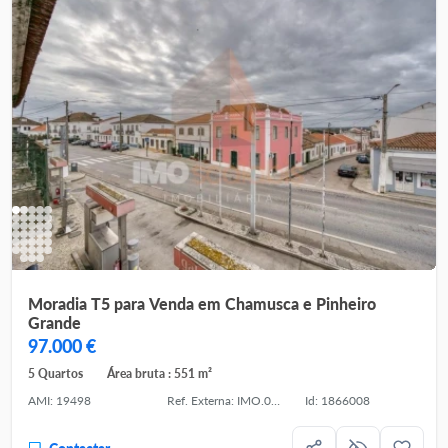
Moradia T5 para Venda em Chamusca e Pinheiro
Grande
97.000 €
5 Quartos
Área bruta : 551 m²
AMI: 19498
Ref. Externa: IMO.011.043
Id: 1866008