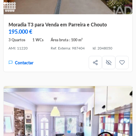
Moradia T3 para Venda em Parreira e Chouto
195.000 €
3 Quartos
1 WCs
Área bruta : 100 m²
AMI: 11220
Ref. Externa: 987404
Id: 2048050
Contactar