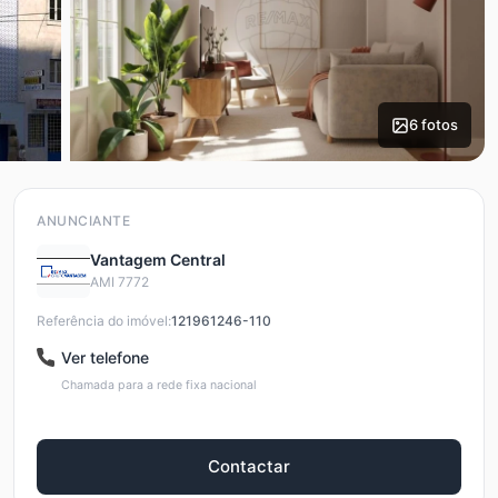
6 fotos
ANUNCIANTE
Vantagem Central
AMI 7772
Referência do imóvel:
121961246-110
Ver telefone
Chamada para a rede fixa nacional
Contactar