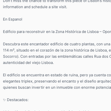
Don’t miss the chance to transform this piece of Lisbon’s hist
information and schedule a site visit.
En Espanol
Edificio para reconstruir en la Zona Histórica de Lisboa – Op
Descubra este encantador edificio de cuatro plantas, con una 
114 m², situado en el corazón de la zona histórica de Lisboa, 
Socorro). Con entradas por las emblemáticas calles Rua dos C
autenticidad del viejo Lisboa.
El edificio se encuentra en estado de ruina, pero ya cuenta 
elegantes triplex, preservando el encanto y el diseño arquitec
quienes buscan invertir en un inmueble con enorme potencial d
✨ Destacados: