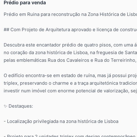
Prédio para venda
Prédio em Ruina para reconstrução na Zona Histórica de Lis
## Com Projeto de Arquitetura aprovado e licença de constr
Descubra este encantador prédio de quatro pisos, com uma ár
no coração da zona histórica de Lisboa, na freguesia de Sant
pelas emblemáticas Rua dos Cavaleiros e Rua do Terreirinho, 
O edifício encontra-se em estado de ruína, mas já possui pr
triplex, preservando o charme e a traça arquitetónica tradic
investir num imóvel com enorme potencial de valorização, se
✨ Destaques:
- Localização privilegiada na zona histórica de Lisboa
- Projeto para 2 unidades triplex com design contemporâneo e