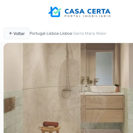
Voltar
Portugal
›
Lisboa
›
Lisboa
›
Santa Maria Maior