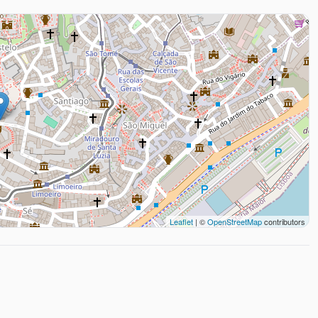
Leaflet
| ©
OpenStreetMap
contributors