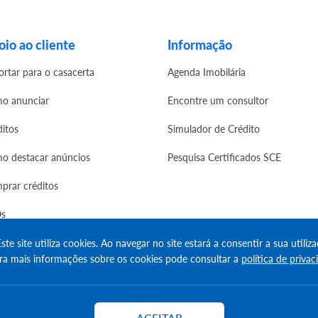
io ao cliente
Informação
ortar para o casacerta
Agenda Imobilária
o anunciar
Encontre um consultor
ditos
Simulador de Crédito
o destacar anúncios
Pesquisa Certificados SCE
prar créditos
s
ste site utiliza cookies. Ao navegar no site estará a consentir a sua utiliza
ra mais informações sobre os cookies pode consultar a
política de privac
erved
ACEITAR