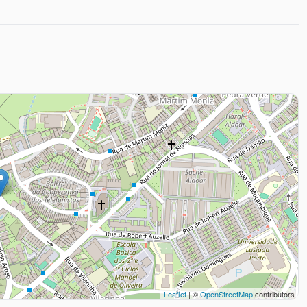
Leaflet
| ©
OpenStreetMap
contributors