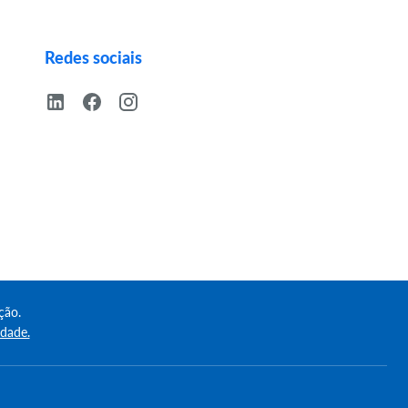
Redes sociais
ção.
idade.