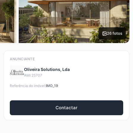
26 fotos
ANUNCIANTE
Oliveira Solutions, Lda
AMI 25707
Referência do imóvel:
IMO_19
Contactar