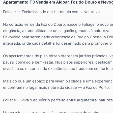
Apartamento T3 Venda em Aldoar, Foz do Douro e Nevog
Foliage — Exclusividade em Harmonia com a Natureza
No coração verde da Foz do Douro, nasce o Foliage, o novo pr
elegância, a tranquilidade e uma ligação genuína à natureza.
Envolvido pela serenidade arborizada da Rua do Crasto, o Fo
integrada, onde cada detalhe foi desenhado para promover o equ
Os apartamentos do piso térreo oferecem jardins privados, 
pausa, convívio e bem-estar. Nos pisos superiores, destacam
divisão e os materiais de excelência que traduzem conforto e 
Mais do que um espaço para viver, o Foliage é uma experiênci
encontram no lugar mais nobre da cidade — a Foz do Porto.
Foliage — viva o equilíbrio perfeito entre arquitetura, naturez
Marca a tua visita, reserva já a tua nova casa de sonho!