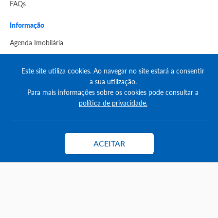
FAQs
Informação
Agenda Imobilária
Encontre um consultor
Este site utiliza cookies. Ao navegar no site estará a consentir
a sua utilização.
Simulador de Crédito
Para mais informações sobre os cookies pode consultar a
Pesquisa Certificados SCE
política de privacidade.
Redes sociais
ACEITAR
Contactar
© Copyright 2023 | CASACERTA. All rights reserved