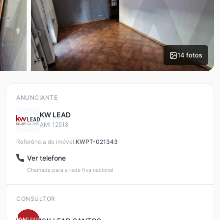
14 fotos
ANUNCIANTE
KW LEAD
AMI 12518
Referência do imóvel:
KWPT-021343
Ver telefone
Chamada para a rede fixa nacional
CONSULTOR