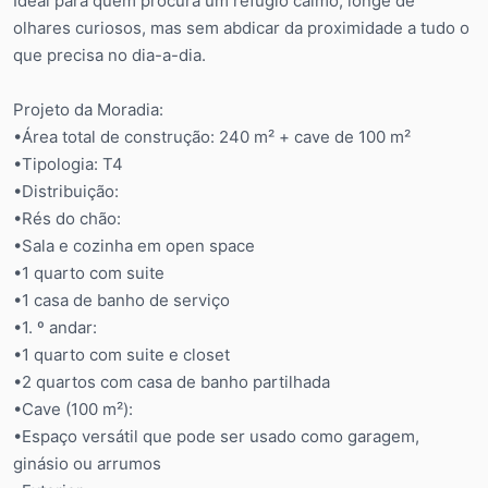
Ideal para quem procura um refúgio calmo, longe de
olhares curiosos, mas sem abdicar da proximidade a tudo o
que precisa no dia-a-dia.
Projeto da Moradia:
•Área total de construção: 240 m² + cave de 100 m²
•Tipologia: T4
•Distribuição:
•Rés do chão:
•Sala e cozinha em open space
•1 quarto com suite
•1 casa de banho de serviço
•1. º andar:
•1 quarto com suite e closet
•2 quartos com casa de banho partilhada
•Cave (100 m²):
•Espaço versátil que pode ser usado como garagem,
ginásio ou arrumos