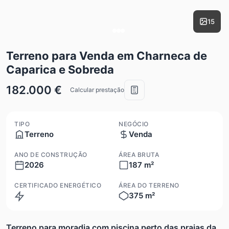
15
Terreno para Venda em Charneca de
Caparica e Sobreda
182.000 €
Calcular prestação
TIPO
NEGÓCIO
Terreno
Venda
ANO DE CONSTRUÇÃO
ÁREA BRUTA
2026
187 m²
CERTIFICADO ENERGÉTICO
ÁREA DO TERRENO
375 m²
N/A
Terreno para moradia com piscina perto das praias da