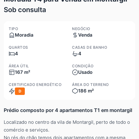
Sob consulta
TIPO
NEGÓCIO
Moradia
Venda
QUARTOS
CASAS DE BANHO
4
4
ÁREA ÚTIL
CONDIÇÃO
167 m²
Usado
CERTIFICADO ENERGÉTICO
ÁREA DO TERRENO
186 m²
D
Prédio composto por 4 apartamentos T1 em montargil
Localizado no centro da vila de Montargil, perto de todo o
comércio e serviços.
No rés do chão temos dois apartamentos com a mesma