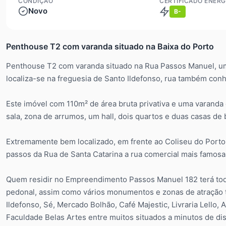
CONDIÇÃO
CERTIFICADO ENERG
Novo
B-
Penthouse T2 com varanda situado na Baixa do Porto
Penthouse T2 com varanda situado na Rua Passos Manuel, uma
localiza-se na freguesia de Santo Ildefonso, rua também con
Este imóvel com 110m² de área bruta privativa e uma varanda
sala, zona de arrumos, um hall, dois quartos e duas casas de
Extremamente bem localizado, em frente ao Coliseu do Porto,
passos da Rua de Santa Catarina a rua comercial mais famosa
Quem residir no Empreendimento Passos Manuel 182 terá todo
pedonal, assim como vários monumentos e zonas de atração tu
Ildefonso, Sé, Mercado Bolhão, Café Majestic, Livraria Lello, 
Faculdade Belas Artes entre muitos situados a minutos de dis