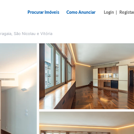
Procurar Imóveis
Como Anunciar
Login
|
Regista
ragaia, São Nicolau e Vitória