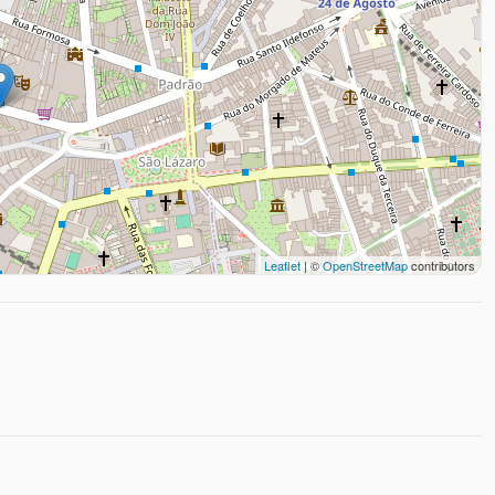
Leaflet
| ©
OpenStreetMap
contributors