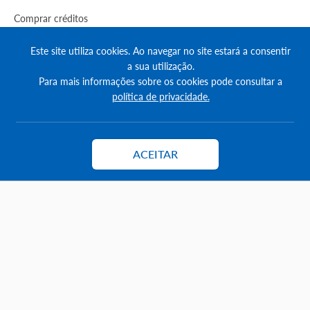
Comprar créditos
FAQs
Este site utiliza cookies. Ao navegar no site estará a consentir
a sua utilização.
Informação
Para mais informações sobre os cookies pode consultar a
política de privacidade.
Agenda Imobilária
Encontre um consultor
ACEITAR
Contactar
Simulador de Crédito
Pesquisa Certificados SCE
Redes sociais
© Copyright 2023 | CASACERTA. All rights reserved