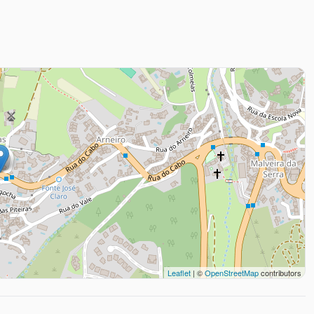
Leaflet
| ©
OpenStreetMap
contributors