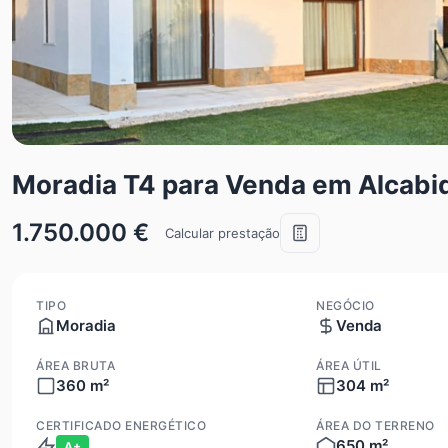
Moradia T4 para Venda em Alcabi
1.750.000 €
Calcular prestação
TIPO
NEGÓCIO
Moradia
Venda
ÁREA BRUTA
ÁREA ÚTIL
360 m²
304 m²
CERTIFICADO ENERGÉTICO
ÁREA DO TERRENO
650 m²
A+