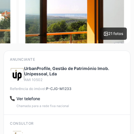
21 fotos
ANUNCIANTE
UrbanProfile, Gestão de Património Imob.
Unipessoal, Lda
AMI 10502
Referência do imóvel:
P-CJG-M1233
Ver telefone
Chamada para a rede fixa nacional
CONSULTOR