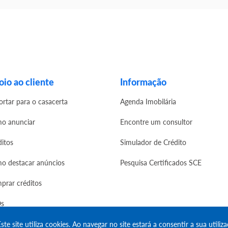
io ao cliente
Informação
ortar para o casacerta
Agenda Imobilária
o anunciar
Encontre um consultor
ditos
Simulador de Crédito
o destacar anúncios
Pesquisa Certificados SCE
prar créditos
s
ste site utiliza cookies. Ao navegar no site estará a consentir a sua utiliza