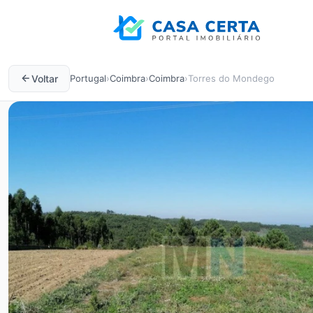
Voltar
Portugal
›
Coimbra
›
Coimbra
›
Torres do Mondego