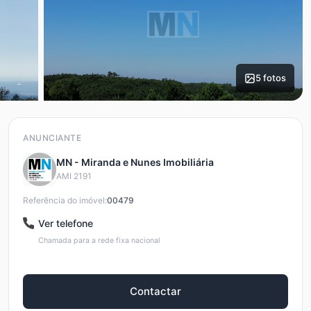
5 fotos
ANUNCIANTE
MN - Miranda e Nunes Imobiliária
AMI 2191
Referência do imóvel:
00479
Ver telefone
Chamada para a rede fixa nacional
Contactar