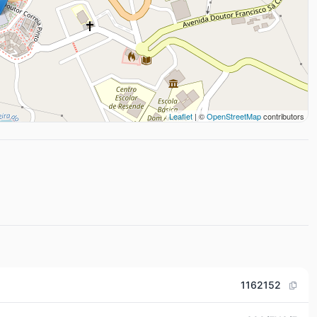
Leaflet
| ©
OpenStreetMap
contributors
1162152