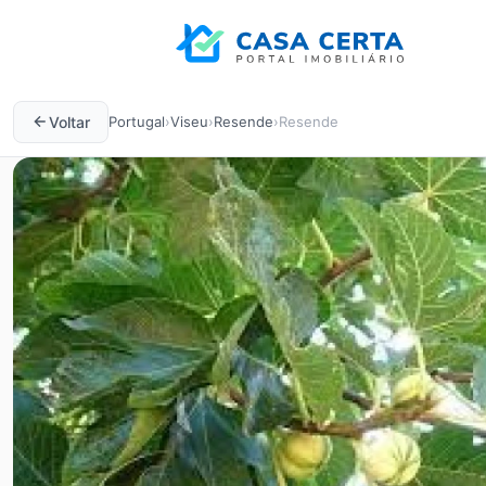
Voltar
Portugal
›
Viseu
›
Resende
›
Resende