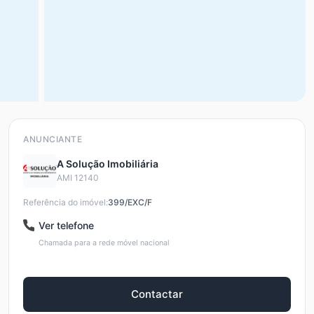
ANUNCIANTE
A Solução Imobiliária
AMI 12140
Referência do imóvel:
399/EXC/F
Ver telefone
Chamada para a rede móvel nacional
Contactar