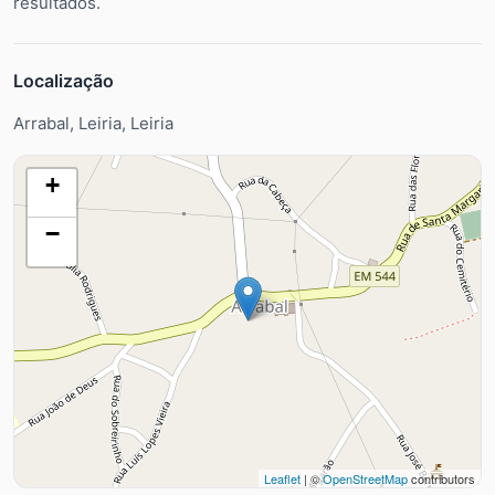
resultados.
Localização
Arrabal, Leiria, Leiria
+
−
Leaflet
| ©
OpenStreetMap
contributors