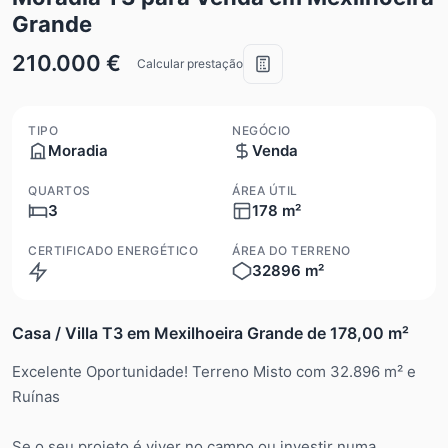
Grande
210.000 €
Calcular prestação
TIPO
NEGÓCIO
Moradia
Venda
QUARTOS
ÁREA ÚTIL
3
178 m²
CERTIFICADO ENERGÉTICO
ÁREA DO TERRENO
32896 m²
N/A
Casa / Villa T3 em Mexilhoeira Grande de 178,00 m²
Excelente Oportunidade! Terreno Misto com 32.896 m² e
Ruínas
Se o seu projeto é viver no campo ou investir numa