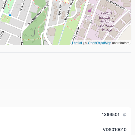
Leaflet
| ©
OpenStreetMap
contributors
1366501
VDS010010