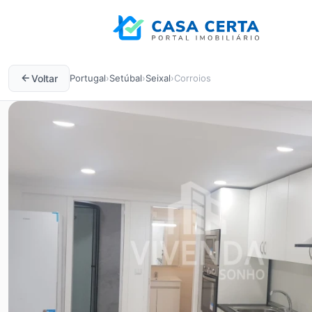
Voltar
Portugal
›
Setúbal
›
Seixal
›
Corroios