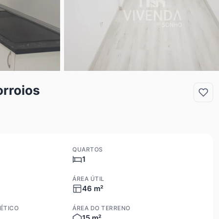
rroios
QUARTOS
1
ÁREA ÚTIL
46 m²
ÉTICO
ÁREA DO TERRENO
15 m²