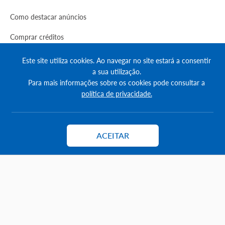
Como destacar anúncios
Comprar créditos
FAQs
Este site utiliza cookies. Ao navegar no site estará a consentir
a sua utilização.
Informação
Para mais informações sobre os cookies pode consultar a
política de privacidade.
Agenda Imobilária
Encontre um consultor
ACEITAR
Contactar
Simulador de Crédito
Pesquisa Certificados SCE
Redes sociais