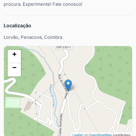
procura. Experimente! Fale conosco!
Localização
Lorvão, Penacova, Coimbra
+
−
Leaflet
| ©
OpenStreetMap
contributors