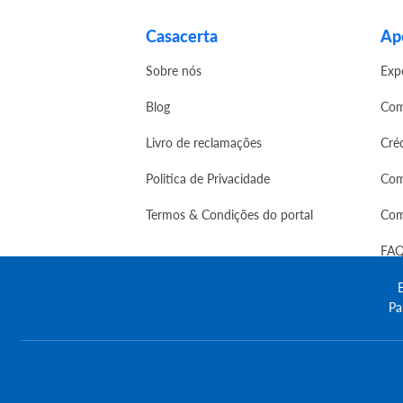
Casacerta
Apo
Sobre nós
Exp
Blog
Com
Livro de reclamações
Cré
Politica de Privacidade
Com
Termos & Condições do portal
Com
FAQ
E
Pa
© Copyright 2023 | CASACERTA. All rights res