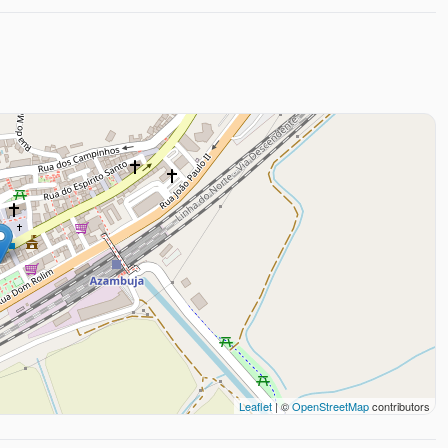
Leaflet
| ©
OpenStreetMap
contributors