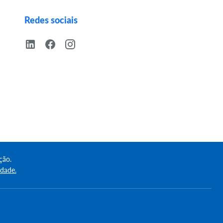
Redes sociais
ção.
idade.