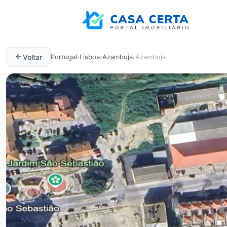
Voltar
Portugal
›
Lisboa
›
Azambuja
›
Azambuja