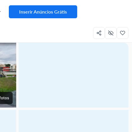
Inserir Anúncios Grátis
r
fotos